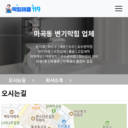
마곡동 변기막힘
업체
싱크대 | 하수구 | 배관 | 누수 | 오수관막힘
변기막힘 | 수전교체 | 폽옵 | 고압세척
악취차단 | 역류방지 | 우수관막힘 | 첨단장비 완비
30분 내 신속출동 | 미해결시 출장비 없음
오시는길
회사소개
오시는길