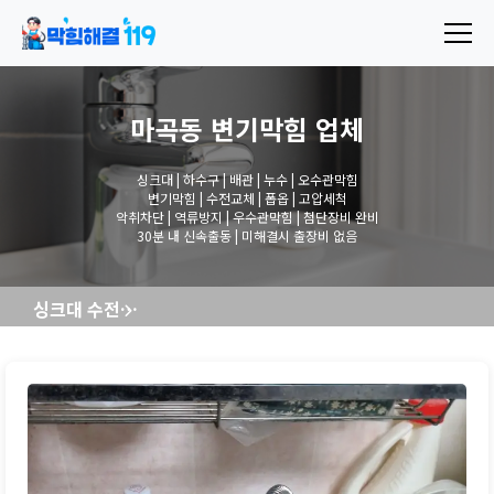
마곡동 변기막힘
업체
싱크대 | 하수구 | 배관 | 누수 | 오수관막힘
변기막힘 | 수전교체 | 폽옵 | 고압세척
악취차단 | 역류방지 | 우수관막힘 | 첨단장비 완비
30분 내 신속출동 | 미해결시 출장비 없음
싱크대 수전교체