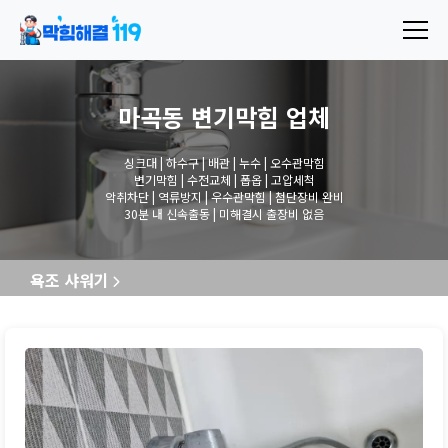
마곡동 변기막힘
업체
싱크대 | 하수구 | 배관 | 누수 | 오수관막힘
변기막힘 | 수전교체 | 폽옵 | 고압세척
악취차단 | 역류방지 | 우수관막힘 | 첨단장비 완비
30분 내 신속출동 | 미해결시 출장비 없음
욕조 샤워기