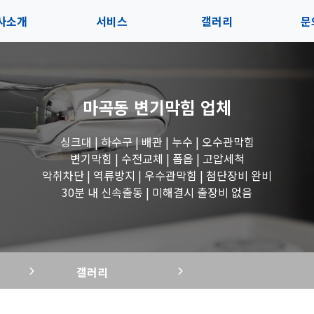
사소개
서비스
갤러리
문
인사말
서비스
전체보기
상
마곡동 변기막힘
업체
지사항
블로그
수도꼭지 작업
고
싱크대 | 하수구 | 배관 | 누수 | 오수관막힘
시는길
세면대 작업
변기막힘 | 수전교체 | 폽옵 | 고압세척
악취차단 | 역류방지 | 우수관막힘 | 첨단장비 완비
변기 작업
30분 내 신속출동 | 미해결시 출장비 없음
욕조 작업
갤러리
싱크대 작업