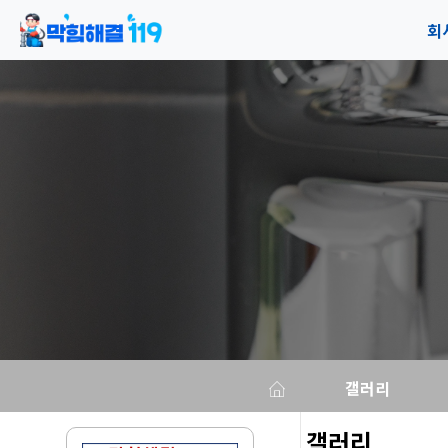
회
공
오
갤러리
갤러리