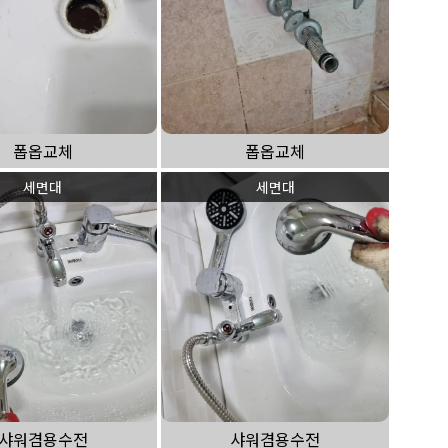
폽옵교체
폽옵교체
세면대
세면대
샤워겸용수전
샤워겸용수전