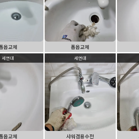
폽옵교체
폽옵교체
세면대
세면대
폽옵교체
샤워겸용수전