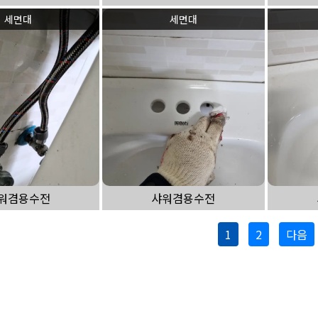
세면대
세면대
워겸용수전
샤워겸용수전
1
2
다음