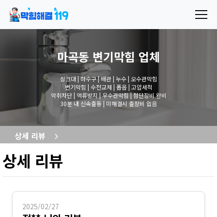
마곡동 변기막힘
업체
싱크대 | 하수구 | 배관 | 누수 | 오수관막힘
변기막힘 | 수전교체 | 폽옵 | 고압세척
악취차단 | 역류방지 | 우수관막힘 | 첨단장비 완비
30분 내 신속출동 | 미해결시 출장비 없음
상세 리뷰
상세 리뷰
2025/02/27